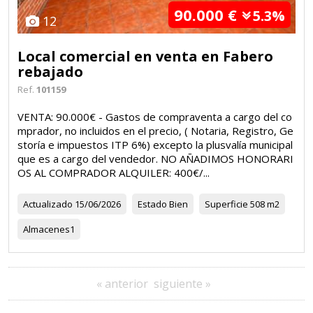
90.000 €
5.3%
12
Local comercial en venta en Fabero
rebajado
Ref.
101159
VENTA: 90.000€ - Gastos de compraventa a cargo del co
mprador, no incluidos en el precio, ( Notaria, Registro, Ge
storía e impuestos ITP 6%) excepto la plusvalía municipal
que es a cargo del vendedor. NO AÑADIMOS HONORARI
OS AL COMPRADOR ALQUILER: 400€/...
Actualizado
15/06/2026
Estado
Bien
Superficie
508 m2
Almacenes
1
« anterior
siguiente »