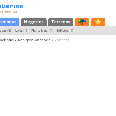
liarias
 referencia
iviendas
Negocios
Terrenos
asas (8)
Lofts (1)
Planta baja (4)
Edificios (1)
iladecans
»
Merkapiso Viladecans
»
Viviendas