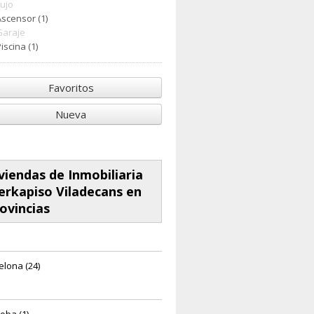
Lujo
Ascensor (1)
Garaje
iscina (1)
Favoritos
Nueva
viendas de Inmobiliaria
rkapiso Viladecans en
ovincias
elona (24)