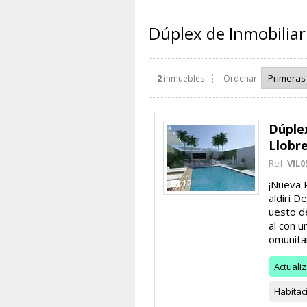
Dúplex de Inmobiliar
2
inmuebles
Ordenar:
Dúple
Llobr
Ref.
VIL0
12
¡Nueva 
aldiri D
uesto de
al con u
omunitari
Actuali
Habitac