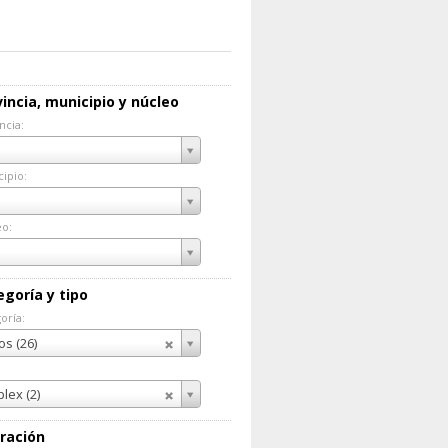
incia, municipio y núcleo
ncia:
incia:
ipio:
cipio:
eo:
eo:
egoría y tipo
oría:
goría:
os (26)
lex (2)
ración