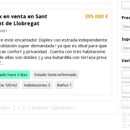
-
x en venta en Sant
395.000 €
Pre
nt de Llobregat
5651
Supe
e este encantador Dúplex con estrada independiente
población super demandada ! ya que es ideal para quie
an confort y privacidad . Cuenta con tres habitacione
de ellas son dobles ) y una buhardilla con terraza priva
Var
..
Habit
Habi
zado
hace 3 días
Estado
Semi-reformado
-
Estad
cie
120 m2
Habitaciones
3
Baños
1
Esta
-
Ubica
Ubic
-
ima »
|
1
|
« anterior
siguiente »