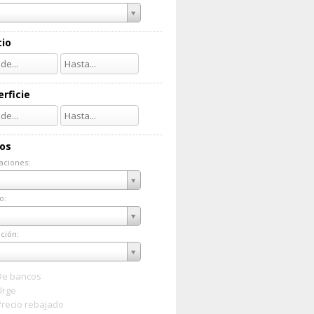
cio
rficie
ios
aciones:
taciones:
o:
do:
ción:
ación:
De bancos
Urge
Precio rebajado