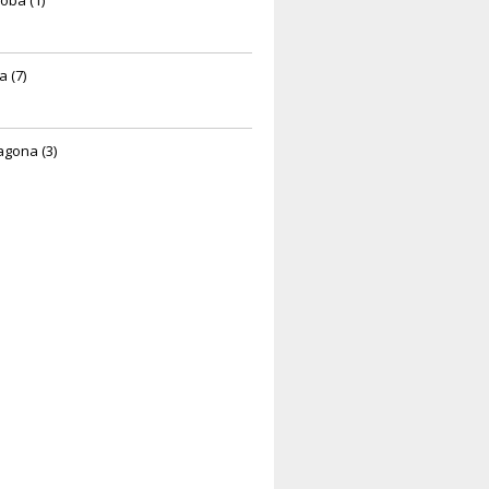
oba (1)
a (7)
agona (3)