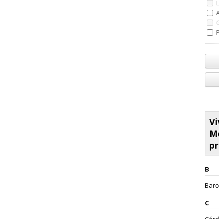
P
Vi
Me
pr
B
Barc
C