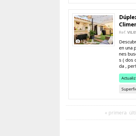
Dúple
Clime
Ref.
VIL0
12
Descubr
en una 
nes busc
s ( dos 
da , perf.
Actuali
Superfi
« primera
últ