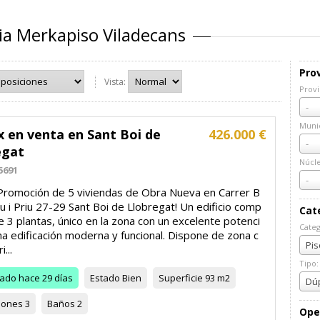
ia Merkapiso Viladecans
Prov
Vista:
Provi
Prov
-
Munic
x en venta en Sant Boi de
426.000 €
Muni
-
egat
Núcl
5691
Núcl
-
Promoción de 5 viviendas de Obra Nueva en Carrer B
eu i Priu 27-29 Sant Boi de Llobregat! Un edificio comp
Cat
 3 plantas, único en la zona con un excelente potenci
Categ
na edificación moderna y funcional. Dispone de zona c
Cate
Pis
...
Tipo:
zado
hace 29 días
Estado
Bien
Superficie
93 m2
Tipo:
Dúp
iones
3
Baños
2
Ope