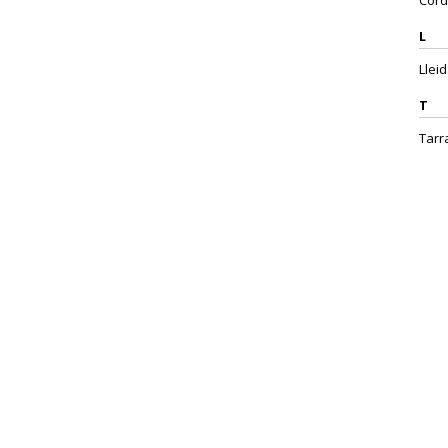
Córd
L
Lleid
T
Tarr