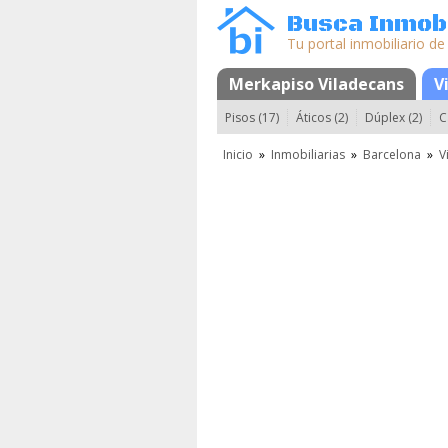
Busca Inmobi
Tu portal inmobiliario de
Merkapiso Viladecans
Mapa
Favoritos
V
Pisos (17)
Áticos (2)
Dúplex (2)
C
Inicio
»
Inmobiliarias
»
Barcelona
»
V