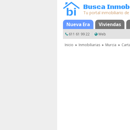
Busca Inmobi
Tu portal inmobiliario de
Nueva Era
Mapa
Favoritos
Viviendas
611 61 99 22
Web
Inicio
»
Inmobiliarias
»
Murcia
»
Cart