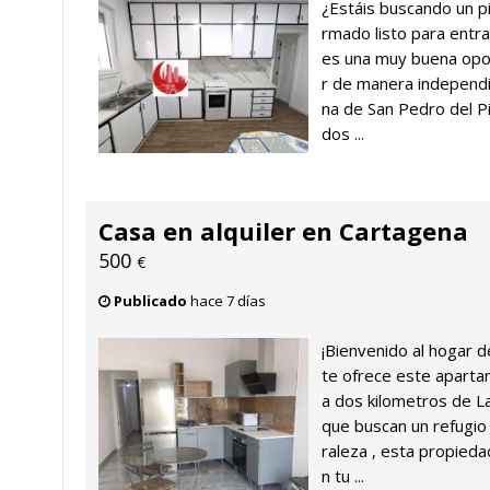
¿Estáis buscando un pi
rmado listo para entra
es una muy buena opor
r de manera independ
na de San Pedro del P
dos ...
Casa en alquiler en Cartagena
500
€
Publicado
hace 7 días
¡Bienvenido al hogar 
te ofrece este apart
a dos kilometros de La
que buscan un refugio
raleza , esta propied
n tu ...