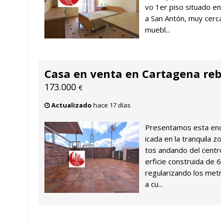
vo 1er piso situado en
a San Antón, muy cerc
muebl...
Casa en venta en Cartagena re
173.000
€
Actualizado
hace 17 días
Presentamos esta enc
icada en la tranquila z
tos andando del centr
erficie construida de
regularizando los metr
a cu...