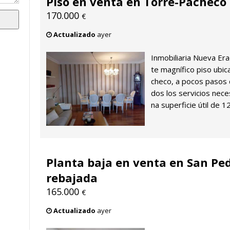
Piso en venta en Torre-Pacheco
170.000
€
Actualizado
ayer
Inmobiliaria Nueva Erac
te magnífico piso ubi
checo, a pocos pasos d
dos los servicios neces
na superficie útil de 1
Planta baja en venta en San Ped
rebajada
165.000
€
Actualizado
ayer