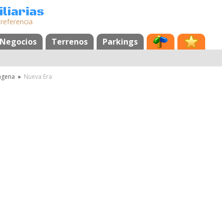
liarias
 referencia
Negocios
Terrenos
Parkings
agena
»
Nueva Era