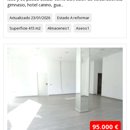
gimnasio, hotel canino, gua...
Actualizado
23/01/2026
Estado
A reformar
Superficie
415 m2
Almacenes
1
Aseos
1
95.000 €
12