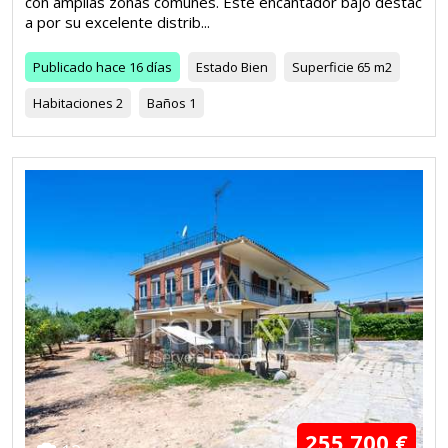
con amplias zonas comunes. Este encantador bajo destac
a por su excelente distrib...
Publicado
hace 16 días
Estado
Bien
Superficie
65 m2
Habitaciones
2
Baños
1
255.700 €