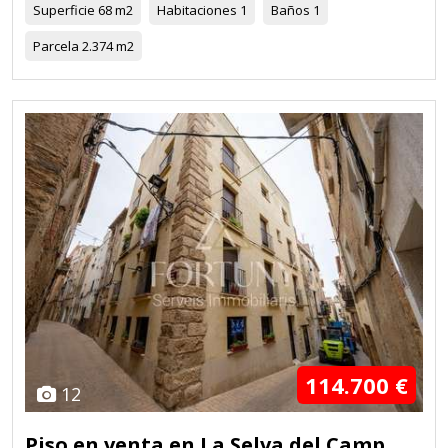
Superficie
68 m2
Habitaciones
1
Baños
1
Parcela
2.374 m2
114.700 €
12
Piso en venta en La Selva del Camp