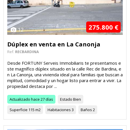
275.800 €
12
Dúplex en venta en La Canonja
Ref.
RECBARDINA
Desde FORTUNY Serveis Immobiliaris te presentamos e
ste magnífico dúplex situado en la calle Rec de Bardina, e
n La Canonja, una vivienda ideal para familias que buscan a
mplitud, comodidad y un hogar listo para entrar a vivir. La
propiedad destaca por ...
Actualizado
hace 27 días
Estado
Bien
Superficie
115 m2
Habitaciones
3
Baños
2