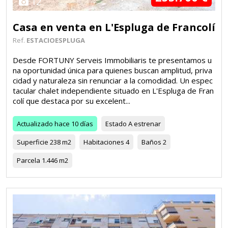
12
Casa en venta en L'Espluga de Francolí
Ref.
ESTACIOESPLUGA
Desde FORTUNY Serveis Immobiliaris te presentamos u
na oportunidad única para quienes buscan amplitud, priva
cidad y naturaleza sin renunciar a la comodidad. Un espec
tacular chalet independiente situado en L'Espluga de Fran
colí que destaca por su excelent...
Actualizado
hace 10 días
Estado
A estrenar
Superficie
238 m2
Habitaciones
4
Baños
2
Parcela
1.446 m2