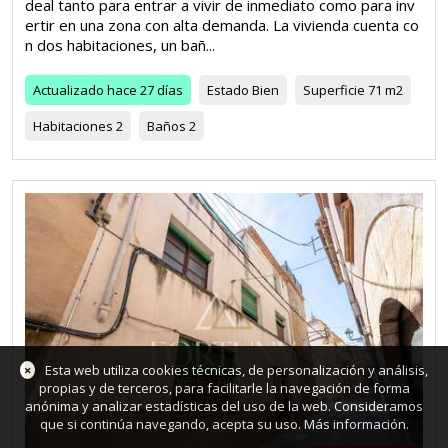
deal tanto para entrar a vivir de inmediato como para inv
ertir en una zona con alta demanda. La vivienda cuenta co
n dos habitaciones, un bañ...
Actualizado
hace 27 días
Estado
Bien
Superficie
71 m2
Habitaciones
2
Baños
2
×
Esta web utiliza cookies técnicas, de personalización y análisis,
propias y de terceros, para facilitarle la navegación de forma
anónima y analizar estadísticas del uso de la web. Consideramos
que si continúa navegando, acepta su uso.
Más información
.