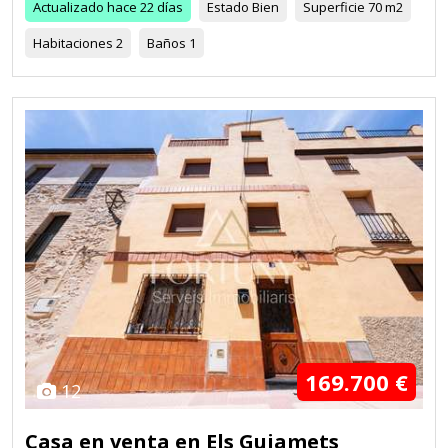
Actualizado
hace 22 días
Estado
Bien
Superficie
70 m2
Habitaciones
2
Baños
1
169.700 €
12
Casa en venta en Els Guiamets