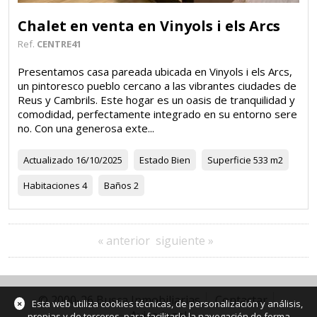
Chalet en venta en Vinyols i els Arcs
Ref.
CENTRE41
Presentamos casa pareada ubicada en Vinyols i els Arcs,
un pintoresco pueblo cercano a las vibrantes ciudades de
Reus y Cambrils. Este hogar es un oasis de tranquilidad y
comodidad, perfectamente integrado en su entorno sere
no. Con una generosa exte...
Actualizado
16/10/2025
Estado
Bien
Superficie
533 m2
Habitaciones
4
Baños
2
« anterior
siguiente »
© 2000-26 Busca Inmobiliarias
Contactar
×
Esta web utiliza cookies técnicas, de personalización y análisis,
Aviso legal
propias y de terceros, para facilitarle la navegación de forma