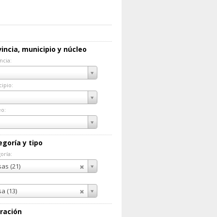
incia, municipio y núcleo
ncia:
incia:
ipio:
cipio:
eo:
eo:
egoría y tipo
oría:
goría:
as (21)
a (13)
ración