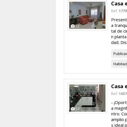
Casa 
Ref.
1779
Present
a tranqu
12
tal de c
n planta
dad. Dis.
Publica
Habitac
Casa 
Ref.
1637
- ¡Opor
a magní
10
ntro. Co
amplio 
s ideal p