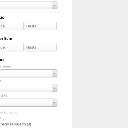
cio
rficie
ios
aciones:
taciones:
o:
do:
ción:
ación:
De bancos
Urge
recio rebajado (3)