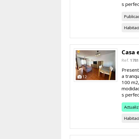
s perfec
Publica
Habitac
Casa 
Ref.
1781
Present
a tranqu
12
100 m2,
modidad
s perfec
Actuali
Habitac