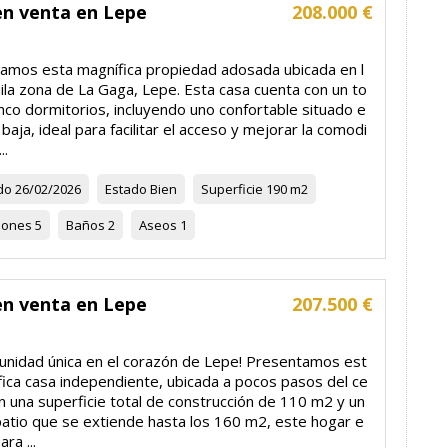
en venta en Lepe
208.000 €
amos esta magnífica propiedad adosada ubicada en l
ila zona de La Gaga, Lepe. Esta casa cuenta con un to
inco dormitorios, incluyendo uno confortable situado e
 baja, ideal para facilitar el acceso y mejorar la comodi
..
do
26/02/2026
Estado
Bien
Superficie
190 m2
iones
5
Baños
2
Aseos
1
en venta en Lepe
207.500 €
tunidad única en el corazón de Lepe! Presentamos est
fica casa independiente, ubicada a pocos pasos del ce
n una superficie total de construcción de 110 m2 y un
patio que se extiende hasta los 160 m2, este hogar e
ara ...