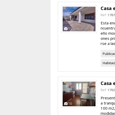
Casa 
Ref.
1787
Esta en
ncuentra
11
eño mode
ones pri
rse a las.
Publica
Habitac
Casa 
Ref.
1782
Present
a tranqu
10
100 m2,
modidad