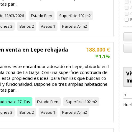
tas par...
do
12/03/2026
Estado
Bien
Superficie
102 m2
P
iones
3
Baños
2
Aseos
1
Parcela
75 m2
en venta en Lepe rebajada
188.000 €
1.1%
amos este encantador adosado en Lepe, ubicado en l
ila zona de La Gaga. Con una superficie construida de
Vi
 esta propiedad es ideal para familias que buscan co
In
 y funcionalidad. Dispone de tres amplias habitacione
tas par...
H
zado
hace 27 días
Estado
Bien
Superficie
102 m2
Huel
iones
3
Baños
2
Aseos
1
Parcela
75 m2