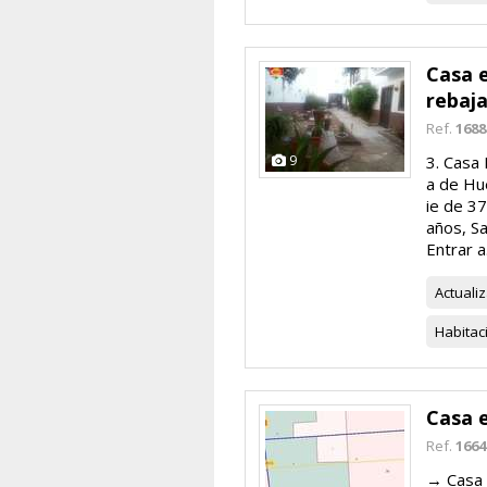
Casa 
rebaj
Ref.
1688
9
3. Casa 
a de Hu
ie de 3
años, Sa
Entrar a.
Actuali
Habitac
Casa 
Ref.
1664
→ Casa 