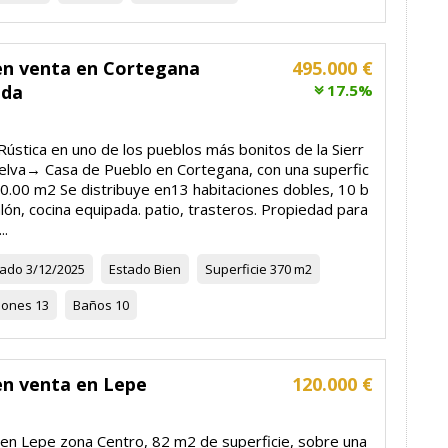
en venta en Cortegana
495.000 €
ada
17.5%
Rústica en uno de los pueblos más bonitos de la Sierr
elva→ Casa de Pueblo en Cortegana, con una superfic
70.00 m2 Se distribuye en13 habitaciones dobles, 10 b
lón, cocina equipada. patio, trasteros. Propiedad para
..
zado
3/12/2025
Estado
Bien
Superficie
370 m2
iones
13
Baños
10
en venta en Lepe
120.000 €
en Lepe zona Centro, 82 m2 de superficie, sobre una