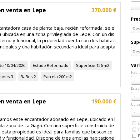
-
en venta en Lepe
370.000 €
Pre
cantadora casa de planta baja, recién reformada, se e
 ubicada en una zona privilegiada de Lepe. Con un dis
rno y funcional, la propiedad cuenta con dos habitaci
Supe
ncipales y una habitación secundaria ideal para adapta
..
Var
do
10/04/2026
Estado
Reformado
Superficie
156 m2
Habit
iones
3
Baños
2
Parcela
200 m2
Habi
-
Estad
Esta
-
en venta en Lepe
190.000 €
Ubica
Ubic
-
amos este encantador adosado en Lepe, ubicado en l
ila zona de La Gaga. Con una superficie construida de
 esta propiedad es ideal para familias que buscan co
P
 y funcionalidad. Dispone de tres amplias habitacione