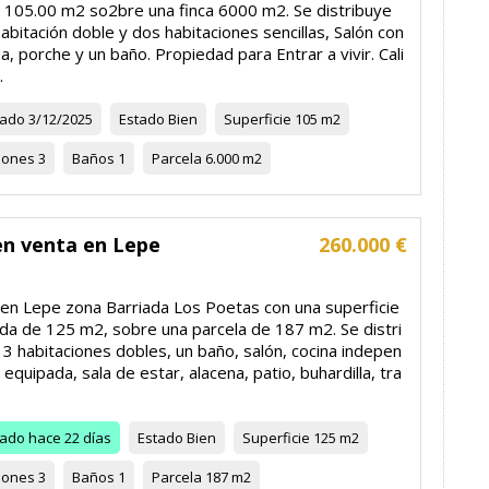
de 105.00 m2 so2bre una finca 6000 m2. Se distribuye
abitación doble y dos habitaciones sencillas, Salón con
, porche y un baño. Propiedad para Entrar a vivir. Cali
.
zado
3/12/2025
Estado
Bien
Superficie
105 m2
iones
3
Baños
1
Parcela
6.000 m2
en venta en Lepe
260.000 €
en Lepe zona Barriada Los Poetas con una superficie
ida de 125 m2, sobre una parcela de 187 m2. Se distri
3 habitaciones dobles, un baño, salón, cocina indepen
 equipada, sala de estar, alacena, patio, buhardilla, tra
zado
hace 22 días
Estado
Bien
Superficie
125 m2
iones
3
Baños
1
Parcela
187 m2