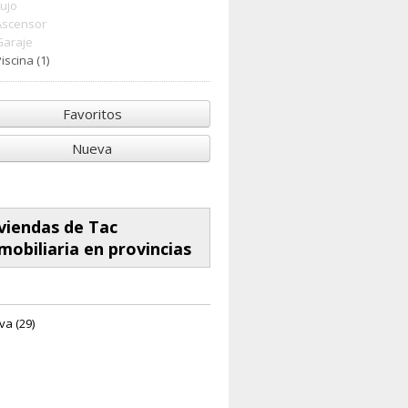
Lujo
Ascensor
Garaje
iscina (1)
Favoritos
Nueva
viendas de Tac
mobiliaria en provincias
va (29)