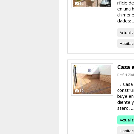
rficie 
12
en una h
chimenea
dades: ..
Actuali
Habitac
Casa 
Ref.
1704
→ Casa 
constru
12
buye en 
diente y
stero, ...
Actuali
Habitac