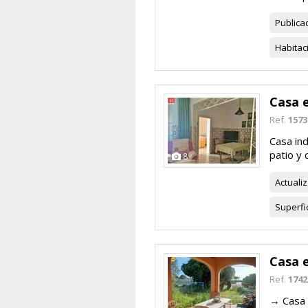
Publica
Habitac
Casa 
Ref.
1573
Casa in
patio y 
8
Actuali
Superfi
Casa 
Ref.
1742
→ Casa 