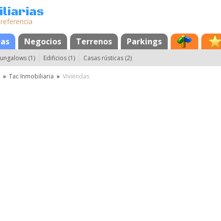
liarias
 referencia
das
Negocios
Terrenos
Parkings
ungalows (1)
Edificios (1)
Casas rústicas (2)
»
Tac Inmobiliaria
»
Viviendas