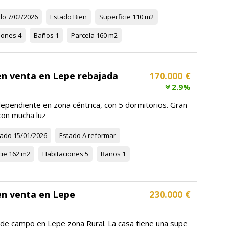
do
7/02/2026
Estado
Bien
Superficie
110 m2
iones
4
Baños
1
Parcela
160 m2
en venta en Lepe rebajada
170.000 €
2.9%
dependiente en zona céntrica, con 5 dormitorios. Gran
con mucha luz
zado
15/01/2026
Estado
A reformar
cie
162 m2
Habitaciones
5
Baños
1
en venta en Lepe
230.000 €
de campo en Lepe zona Rural. La casa tiene una supe