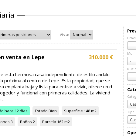
iaria
Prov
Vista:
Provi
Prov
-
Munic
en venta en Lepe
310.000 €
Muni
-
Núcl
e esta hermosa casa independiente de estilo andalu
Núcl
-
da próxima al centro de Lepe. Esta propiedad, que se
a en planta baja y lista para entrar a vivir, ofrece un d
Cat
ogedor y funcional con primeras calidades. La viviend
Categ
...
Cate
Cas
do
hace 12 días
Estado
Bien
Superficie
148 m2
Tipo:
Tipo:
Cas
iones
3
Baños
2
Parcela
162 m2
Ope