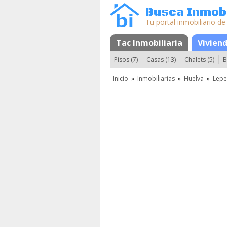
Busca Inmobi
Tu portal inmobiliario de
Tac Inmobiliaria
Mapa
Favoritos
Vivien
Pisos (7)
Casas (13)
Chalets (5)
B
Inicio
»
Inmobiliarias
»
Huelva
»
Lepe