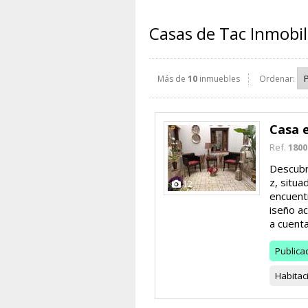
Casas de Tac Inmobil
Más de
10
inmuebles
Ordenar:
Casa 
Ref.
1800
Descubr
z, situa
12
encuentr
iseño ac
a cuenta 
Publica
Habitac