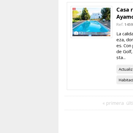
Casa r
Ayam
Ref.
1459
12
La calid
eza, don
es. Con 
de Golf,
sta...
Actuali
Habitac
« primera
últ