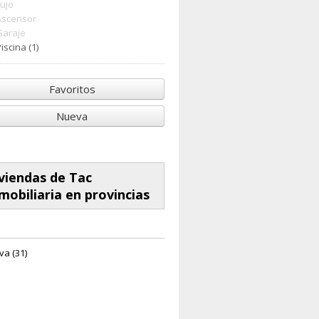
Lujo
Ascensor
Garaje
iscina (1)
Favoritos
Nueva
viendas de Tac
mobiliaria en provincias
va (31)