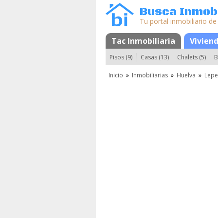
Busca Inmobi
Tu portal inmobiliario de
Tac Inmobiliaria
Mapa
Favoritos
Vivien
Pisos (9)
Casas (13)
Chalets (5)
B
Inicio
»
Inmobiliarias
»
Huelva
»
Lepe