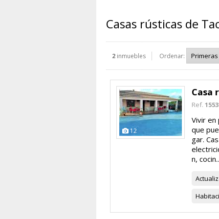
Casas rústicas de Tac
2
inmuebles
Ordenar:
Casa r
Ref.
1553
Vivir en
que pued
12
gar. Ca
electric
n, cocin..
Actuali
Habitac