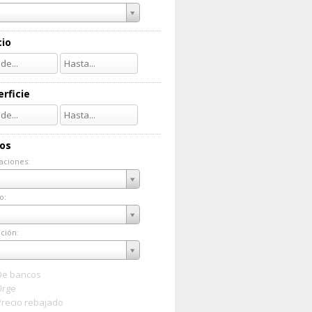
cio
rficie
ios
aciones:
taciones:
o:
do:
ción:
ación:
De bancos
Urge
Precio rebajado