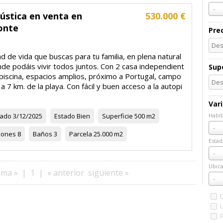
-
ústica en venta en
530.000 €
onte
Pre
ad de vida que buscas para tu familia, en plena natural
de podáis vivir todos juntos. Con 2 casa independient
Supe
piscina, espacios amplios, próximo a Portugal, campo
 a 7 km. de la playa. Con fácil y buen acceso a la autopi
Var
zado
3/12/2025
Estado
Bien
Superficie
500 m2
Habit
Habi
-
iones
8
Baños
3
Parcela
25.000 m2
Estad
Esta
-
Ubica
ima »
|
1
|
« anterior
siguiente »
Ubic
-