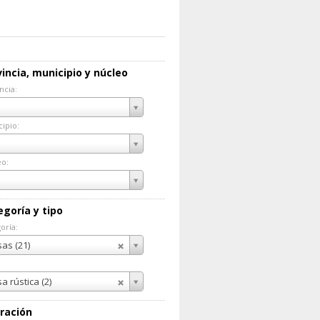
incia, municipio y núcleo
ncia:
incia:
ipio:
cipio:
eo:
eo:
egoría y tipo
oría:
goría:
as (21)
a rústica (2)
ración