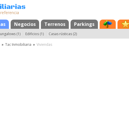
liarias
 referencia
das
Negocios
Terrenos
Parkings
ungalows (1)
Edificios (1)
Casas rústicas (2)
»
Tac Inmobiliaria
»
Viviendas