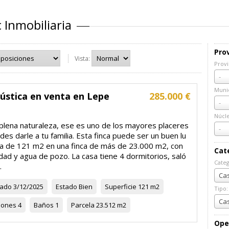
 Inmobiliaria
Prov
Vista:
Provi
Prov
-
Munic
ústica en venta en Lepe
285.000 €
Muni
-
Núcl
 plena naturaleza, ese es uno de los mayores placeres
Núcl
-
es darle a tu familia. Esta finca puede ser un buen lu
sa de 121 m2 en una finca de más de 23.000 m2, con
Cat
idad y agua de pozo. La casa tiene 4 dormitorios, saló
Categ
.
Cate
Cas
zado
3/12/2025
Estado
Bien
Superficie
121 m2
Tipo:
Tipo:
Cas
iones
4
Baños
1
Parcela
23.512 m2
Ope