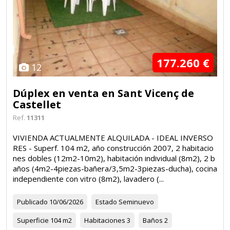
177.260 €
12
Dúplex en venta en Sant Vicenç de
Castellet
Ref.
11311
VIVIENDA ACTUALMENTE ALQUILADA - IDEAL INVERSO
RES - Superf. 104 m2, año construcción 2007, 2 habitacio
nes dobles (12m2-10m2), habitación individual (8m2), 2 b
años (4m2-4piezas-bañera/3,5m2-3piezas-ducha), cocina
independiente con vitro (8m2), lavadero (...
Publicado
10/06/2026
Estado
Seminuevo
Superficie
104 m2
Habitaciones
3
Baños
2