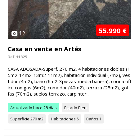
55.990 €
12
Casa en venta en Artés
Ref.
11325
CASA ADOSADA-Superf. 270 m2, 4 habitaciones dobles (1
5m2-14m2-13m2-11m2), habitación individual (7m2), ves
tidor (4m2), baño (6m2-3piezas-media bañera), cocina off
ice con gas (6m2), comedor (40m2), terraza (25m2), gol
fas (70m2), suelos terrazo, carpinter...
Actualizado
hace 28 días
Estado
Bien
Superficie
270 m2
Habitaciones
5
Baños
1