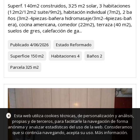
Superf. 140m2 construidos, 325 m2 solar, 3 habitaciones
(12m2/12m2 suite/9m2), habitación individual (7m2), 2 ba
ños (3m2-4piezas-bañera hidromasaje/3m2-4piezas-bañ
era), cocina americana, comedor (22m2), terraza (40 m2),
suelos de gres, calefacción de ga...
Publicado
4/06/2026
Estado
Reformado
Superficie
150 m2
Habitaciones
4
Baños
2
Parcela
325 m2
×
Esta web utiliza cookies técnicas, de personalización y análisis,
propias y de terceros, para facilitarle la navegación de forma
anónima y analizar estadísticas del uso de la web. Consideramos
que si continúa navegando, acepta su uso.
Más información
.