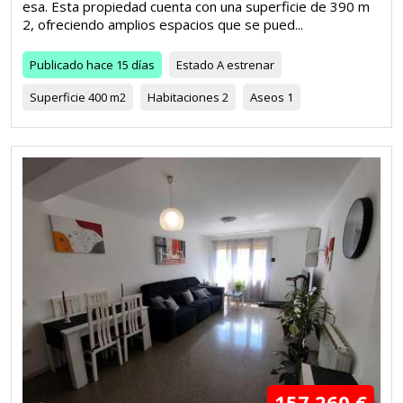
esa. Esta propiedad cuenta con una superficie de 390 m
2, ofreciendo amplios espacios que se pued...
Publicado
hace 15 días
Estado
A estrenar
Superficie
400 m2
Habitaciones
2
Aseos
1
157.260 €