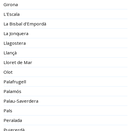
Girona
L'Escala
La Bisbal d'Empordà
La Jonquera
Llagostera
Llançà
Lloret de Mar
Olot
Palafrugell
Palamós
Palau-Saverdera
Pals
Peralada
Puigcerdà