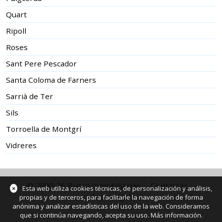
Quart
Ripoll
Roses
Sant Pere Pescador
Santa Coloma de Farners
Sarrià de Ter
Sils
Torroella de Montgrí
Vidreres
© 2000-26 Busca Inmobiliarias
Contactar
×
Esta web utiliza cookies técnicas, de personalización y análisis,
Aviso legal
propias y de terceros, para facilitarle la navegación de forma
anónima y analizar estadísticas del uso de la web. Consideramos
que si continúa navegando, acepta su uso.
Más información
.