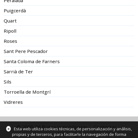
Peralada
Puigcerdà
Quart
Ripoll
Roses
Sant Pere Pescador
Santa Coloma de Farners
Sarrià de Ter
Sils
Torroella de Montgrí
Vidreres
© 2000-26 Busca Inmobiliarias
Contactar
×
Esta web utiliza cookies técnicas, de personalización y análisis,
Aviso legal
propias y de terceros, para facilitarle la navegación de forma