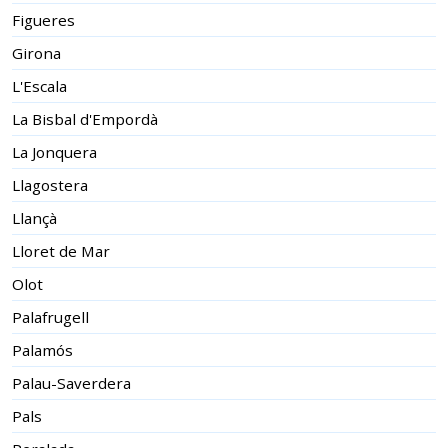
Figueres
Girona
L'Escala
La Bisbal d'Empordà
La Jonquera
Llagostera
Llançà
Lloret de Mar
Olot
Palafrugell
Palamós
Palau-Saverdera
Pals