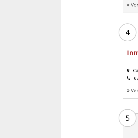
Ve
4
Inm
Cal
62
Ve
5