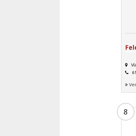
Fel
Vía
61
Ve
8