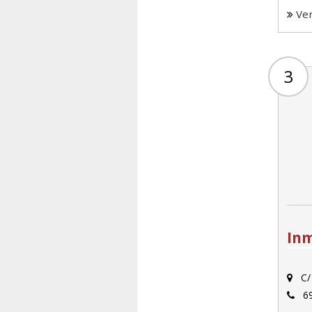
Ve
3
Inm
C/
69