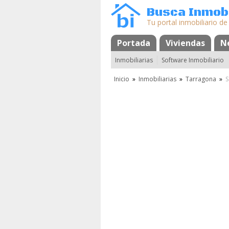
Busca Inmobi
Tu portal inmobiliario de
Portada
Mapa
Favoritos
Viviendas
N
Inmobiliarias
Software Inmobiliario
Inicio
»
Inmobiliarias
»
Tarragona
»
S