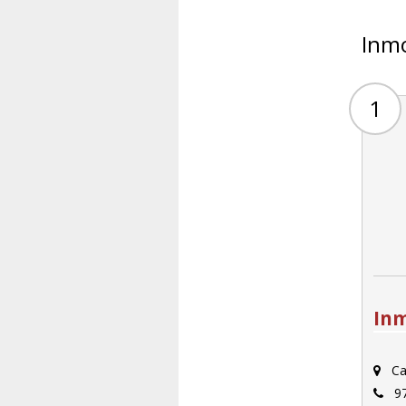
Inmo
1
Inm
Ca
97