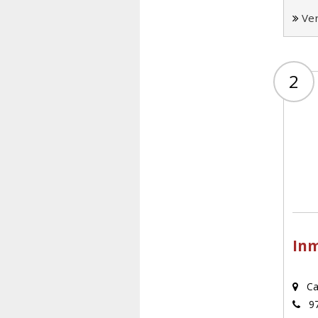
Ve
2
In
Ca
97