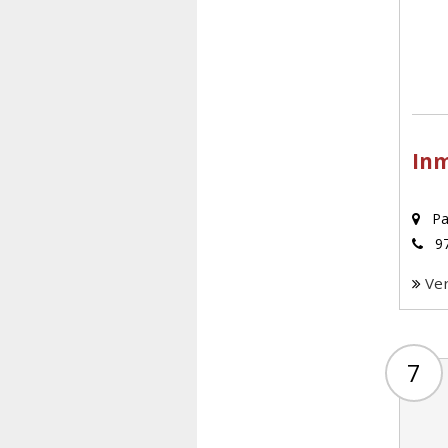
Inm
Pa
97
Ve
7