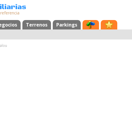
liarias
 referencia
egocios
Terrenos
Parkings
alou