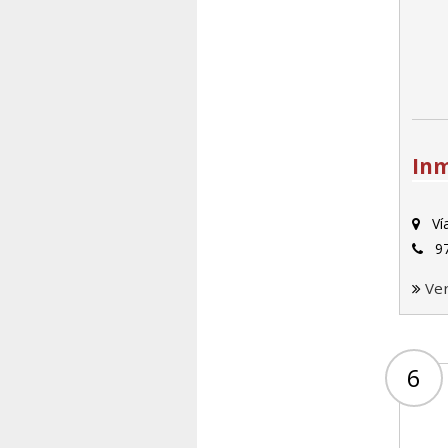
Inm
Ví
97
Ve
6