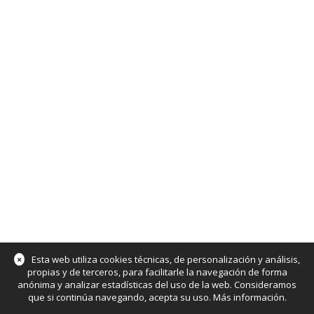
×
Esta web utiliza cookies técnicas, de personalización y análisis,
propias y de terceros, para facilitarle la navegación de forma
anónima y analizar estadísticas del uso de la web. Consideramos
que si continúa navegando, acepta su uso.
Más información
.