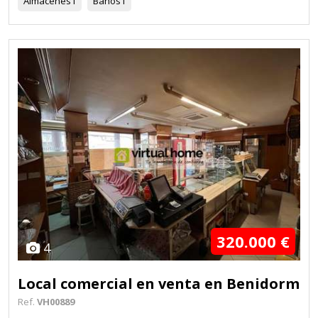
Almacenes
1
Baños
1
320.000 €
4
Local comercial en venta en Benidorm
Ref.
VH00889