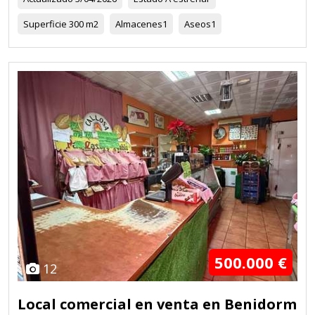
Superficie
300 m2
Almacenes
1
Aseos
1
500.000 €
12
Local comercial en venta en Benidorm