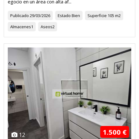
egocio en un área con alta af...
Publicado
29/03/2026
Estado
Bien
Superficie
105 m2
Almacenes
1
Aseos
2
1.500 €
12