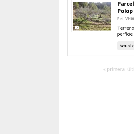
Parcel
Polop
Ref.
VH0
4
Terreno 
perficie
Actuali
« primera
últ