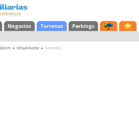
liarias
 referencia
Negocios
Terrenos
Parkings
idorm
»
Virtual-home
»
Terrenos