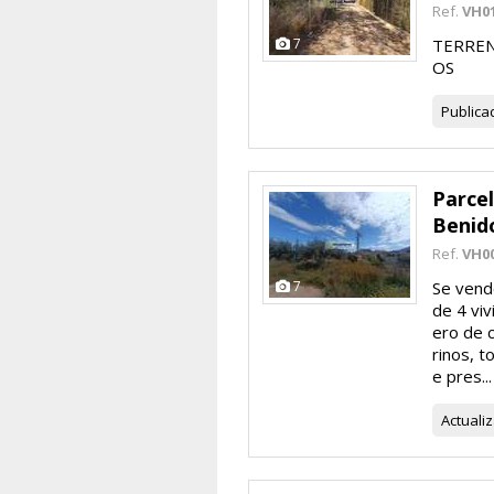
Ref.
VH0
7
TERREN
OS
Publica
Parcel
Benid
Ref.
VH0
7
Se vend
de 4 viv
ero de c
rinos, t
e pres...
Actuali