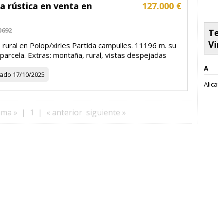
a rústica en venta en
127.000 €
0692
Te
Vi
rural en Polop/xirles Partida campulles. 11196 m. su
 parcela. Extras: montaña, rural, vistas despejadas
A
zado
17/10/2025
Alica
ima »
|
1
|
« anterior
siguiente »