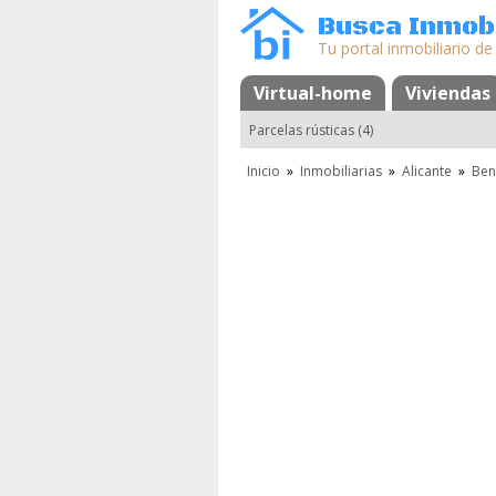
Busca Inmobi
Tu portal inmobiliario de
Virtual-home
Mapa
Favoritos
Viviendas
Parcelas rústicas (4)
Inicio
»
Inmobiliarias
»
Alicante
»
Ben