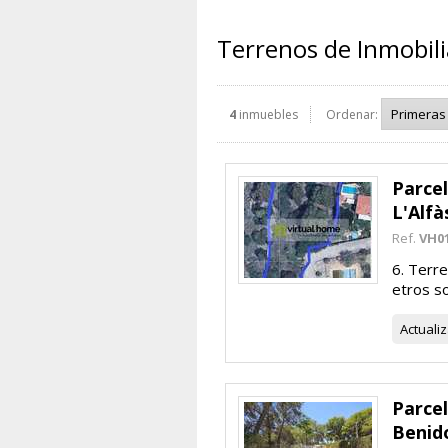
Terrenos de Inmobili
4
inmuebles
Ordenar:
Parcel
L'Alfà
Ref.
VH0
6. Terre
etros s
Actuali
Parcel
Benid