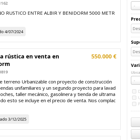
1162
-
O RUSTICO ENTRE ALBIR Y BENIDORM 5000 METR
Pre
do
4/07/2024
Supe
a rústica en venta en
550.000 €
orm
Var
0819
Ubica
Ubic
-
e terreno Urbanizable con proyecto de construcción
iendas unifamiliares y un segundo proyecto para lavad
oches, taller mecánico, gasolinera y tienda de ultrama
odo esto se incluye en el precio de venta. Nos complac
zado
3/12/2025