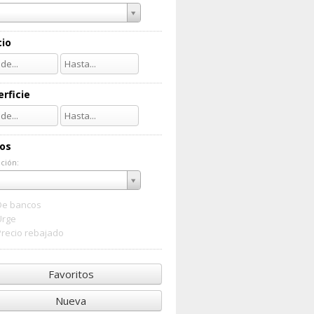
cio
rficie
ios
ción:
ación:
De bancos
Urge
Precio rebajado
Favoritos
Nueva