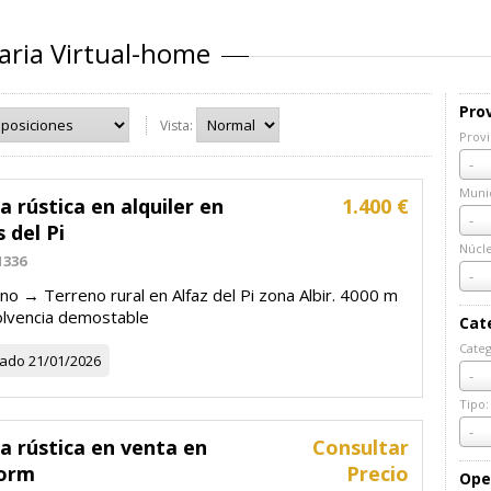
aria Virtual-home
Prov
Vista:
Provi
Prov
-
Munic
a rústica en alquiler en
1.400 €
Muni
-
s del Pi
Núcl
1336
Núcl
-
no → Terreno rural en Alfaz del Pi zona Albir. 4000 m
olvencia demostable
Cat
Categ
zado
21/01/2026
Cate
-
Tipo:
Tipo:
-
a rústica en venta en
Consultar
orm
Precio
Ope