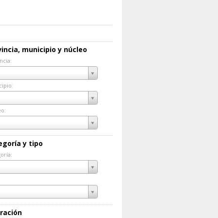
incia, municipio y núcleo
ncia:
incia:
ipio:
cipio:
eo:
eo:
egoría y tipo
oría:
goría:
ración