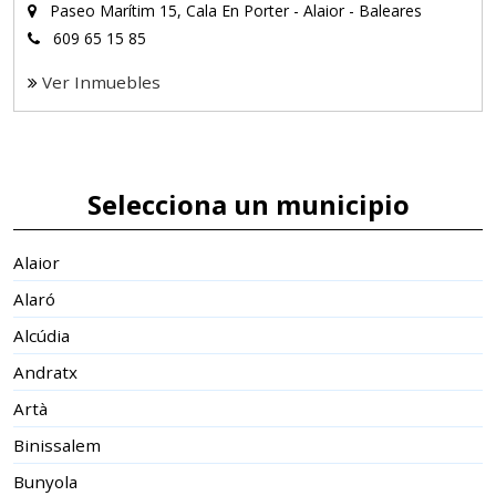
Paseo Marí­tim 15, Cala En Porter - Alaior - Baleares
609 65 15 85
Ver Inmuebles
Selecciona un municipio
Alaior
Alaró
Alcúdia
Andratx
Artà
Binissalem
Bunyola