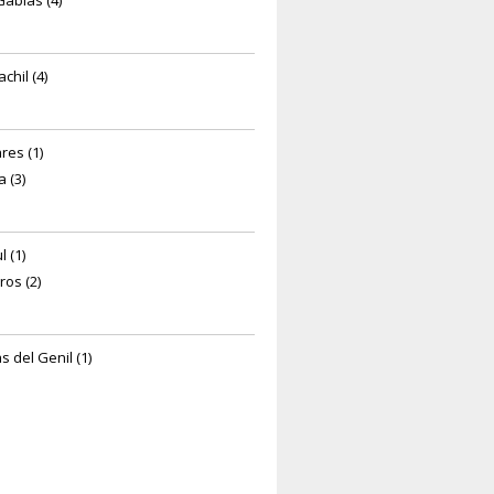
Gabias (4)
chil (4)
res (1)
 (3)
 (1)
ros (2)
s del Genil (1)