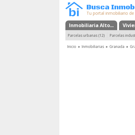
Busca Inmobi
Tu portal inmobiliario de
Inmobiliaria Alto...
Mapa
Favoritos
Vivi
Parcelas urbanas (12)
Parcelas indust
Inicio
»
Inmobiliarias
»
Granada
»
Gr