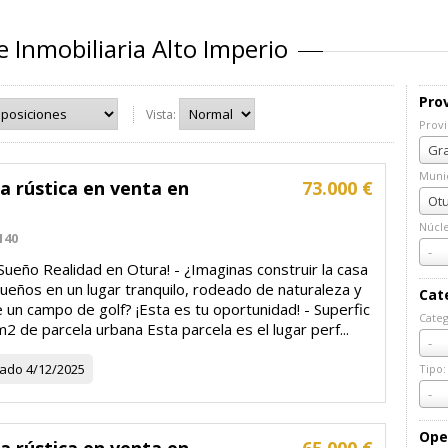
 Inmobiliaria Alto Imperio
Prov
Vista:
Provi
Prov
Gra
Munic
a rústica en venta en
73.000 €
Muni
Otu
Núcl
140
Núcl
-
Sueño Realidad en Otura! - ¿Imaginas construir la casa
ueños en un lugar tranquilo, rodeado de naturaleza y
Cat
 un campo de golf? ¡Esta es tu oportunidad! - Superfic
Categ
m2 de parcela urbana Esta parcela es el lugar perf...
Cate
-
zado
4/12/2025
Tipo:
Tipo:
-
Ope