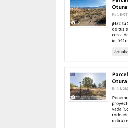
Parcel
Otura
Ref.
E-01
12
¡Haz tu 
de tus s
cerca de
ie: 541m
Actuali
Parcel
Otura
Ref.
N28
11
Ponemos
proyecto
vada ´Co
rodeado
mitirá re.