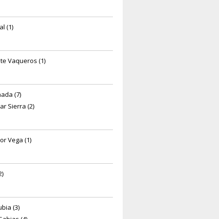
l (1)
te Vaqueros (1)
ada (7)
ar Sierra (2)
or Vega (1)
2)
bia (3)