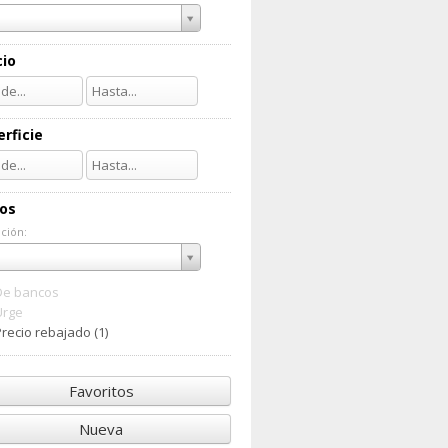
cio
rficie
ios
ción:
ación:
De bancos
Urge
recio rebajado (1)
Favoritos
Nueva