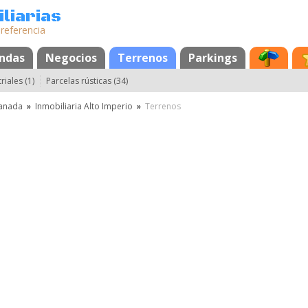
liarias
 referencia
endas
Negocios
Terrenos
Parkings
riales (1)
Parcelas rústicas (34)
anada
»
Inmobiliaria Alto Imperio
»
Terrenos