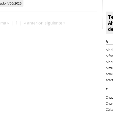
zado
4/06/2026
Te
Al
ima »
|
1
|
« anterior
siguiente »
d
A
Albol
Alfac
Alha
Almu
Armil
Atarf
C
Chau
Chur
Cúlla