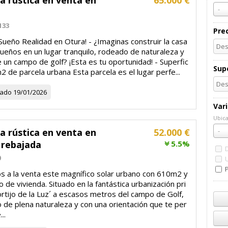
a rústica en venta en
65.000 €
-
133
Pre
Sueño Realidad en Otura! - ¿Imaginas construir la casa
ueños en un lugar tranquilo, rodeado de naturaleza y
 un campo de golf? ¡Esta es tu oportunidad! - Superfic
Supe
2 de parcela urbana Esta parcela es el lugar perfe...
zado
19/01/2026
Var
Ubica
Ubic
a rústica en venta en
52.000 €
-
 rebajada
5.5%
0
P
 a la venta este magnífico solar urbano con 610m2 y
 de vivienda. Situado en la fantástica urbanización pri
rtijo de la Luz´ a escasos metros del campo de Golf,
 de plena naturaleza y con una orientación que te per
..