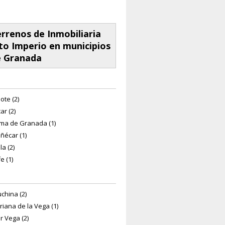
rrenos de Inmobiliaria
to Imperio en municipios
e Granada
ote (2)
ar (2)
ma de Granada (1)
ñécar (1)
la (2)
e (1)
china (2)
riana de la Vega (1)
r Vega (2)