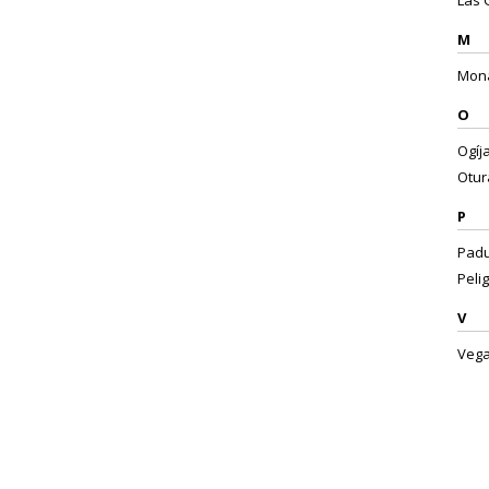
Las 
M
Mona
O
Ogíja
Otura
P
Padul
Pelig
V
Vega