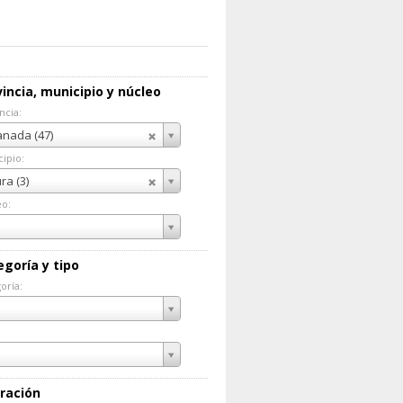
incia, municipio y núcleo
ncia:
incia:
nada (47)
ipio:
cipio:
ra (3)
eo:
eo:
egoría y tipo
oría:
goría:
ración