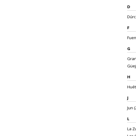
D
Dúrca
F
Fuen
G
Gran
Güej
H
Huét
J
Jun (
L
La Zu