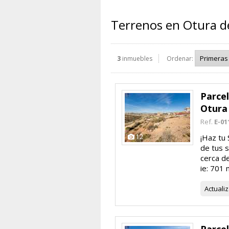
Terrenos en Otura de
3
inmuebles
Ordenar:
Parcel
Otura
Ref.
E-01
12
¡Haz tu 
de tus s
cerca de
ie: 701 
Actuali