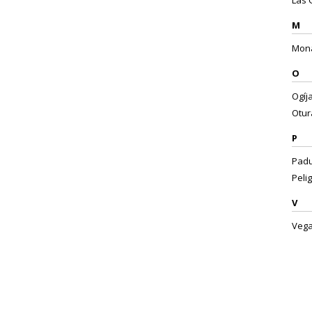
Las 
M
Mona
O
Ogíja
Otura
P
Padul
Pelig
V
Vega