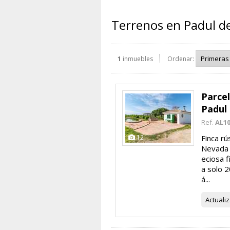
Terrenos en Padul de
1
inmuebles
Ordenar:
Parcel
Padul
Ref.
AL1
12
Finca rú
Nevada –
eciosa f
a solo 2
á...
Actuali