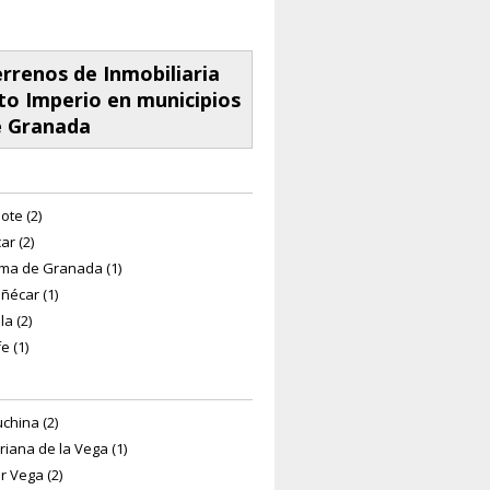
rrenos de Inmobiliaria
to Imperio en municipios
e Granada
ote (2)
ar (2)
ma de Granada (1)
ñécar (1)
la (2)
e (1)
china (2)
riana de la Vega (1)
r Vega (2)