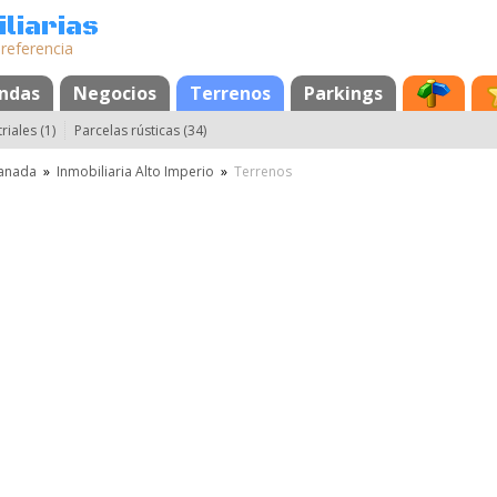
liarias
 referencia
endas
Negocios
Terrenos
Parkings
riales (1)
Parcelas rústicas (34)
anada
»
Inmobiliaria Alto Imperio
»
Terrenos