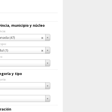
incia, municipio y núcleo
ncia:
incia:
nada (47)
ipio:
cipio:
ul (1)
eo:
eo:
egoría y tipo
oría:
goría:
ración