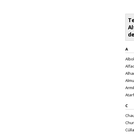
Te
Al
d
A
Albol
Alfac
Alha
Almu
Armil
Atarf
C
Chau
Chur
Cúlla