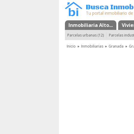
Busca Inmobi
Tu portal inmobiliario de
Inmobiliaria Alto...
Mapa
Favoritos
Vivi
Parcelas urbanas (12)
Parcelas indust
Inicio
»
Inmobiliarias
»
Granada
»
Gr