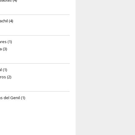
Gabias (4)
chil (4)
res (1)
 (3)
 (1)
ros (2)
s del Genil (1)