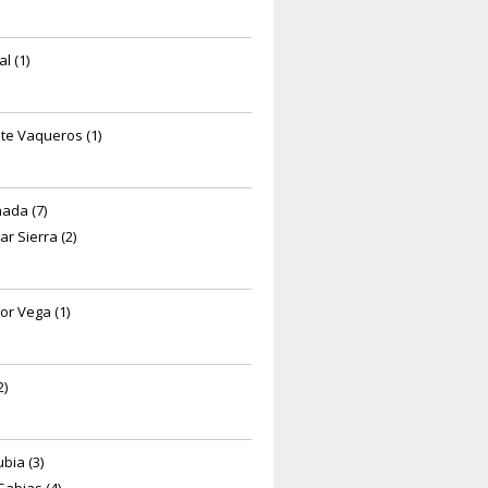
l (1)
te Vaqueros (1)
ada (7)
ar Sierra (2)
or Vega (1)
2)
bia (3)