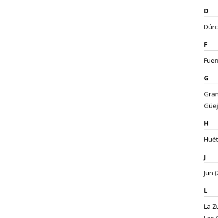
D
Dúrca
F
Fuen
G
Gran
Güej
H
Huét
J
Jun (
L
La Zu