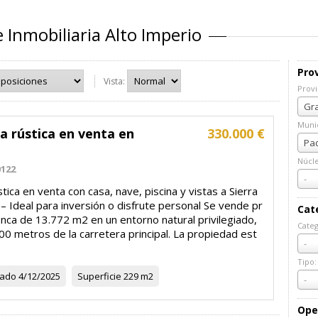
 Inmobiliaria Alto Imperio
Prov
Vista:
Provi
Prov
Gra
Munic
a rústica en venta en
330.000 €
Muni
Pad
Núcl
0122
Núcl
-
stica en venta con casa, nave, piscina y vistas a Sierra
 Ideal para inversión o disfrute personal Se vende pr
Cat
inca de 13.772 m2 en un entorno natural privilegiado,
Categ
00 metros de la carretera principal. La propiedad est
Cate
-
Tipo:
zado
4/12/2025
Superficie
229 m2
Tipo:
-
Ope