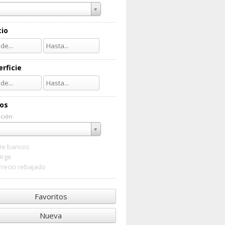
cio
rficie
ios
ción:
ación:
De bancos
Urge
Precio rebajado
Favoritos
Nueva